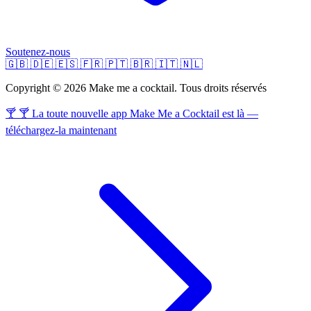
Soutenez-nous
🇬🇧
🇩🇪
🇪🇸
🇫🇷
🇵🇹
🇧🇷
🇮🇹
🇳🇱
Copyright © 2026 Make me a cocktail. Tous droits réservés
🍸 🍸 La toute nouvelle app Make Me a Cocktail est là —
téléchargez-la maintenant