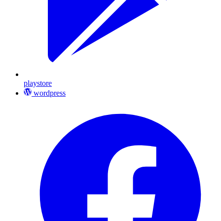
playstore
wordpress