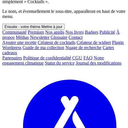
simplement « Cocktails ».
Le nom, et éventuellement le sous-titre, apparaîtront en haut de votre
menu.
Ensuite - votre thème
Mettre à jour
Communauté
Premium
Nos applis
Nos livres
Badges
Publicité
À
propos
Médias
Newsletter
Glossaire
Contact
Ajouter une recette
Créateur de cocktails
Créateur de widget
Plugin
Wordpress
Guide de ma collection
Nuage de recherche
Cartes
cadeaux
Partenaires
Politique de confidentialité
CGU
FAQ
Notre
engagement climatique
Statut du service
Journal des modifications