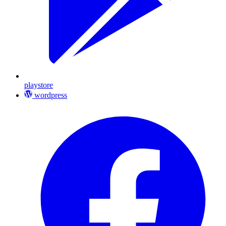
playstore
wordpress