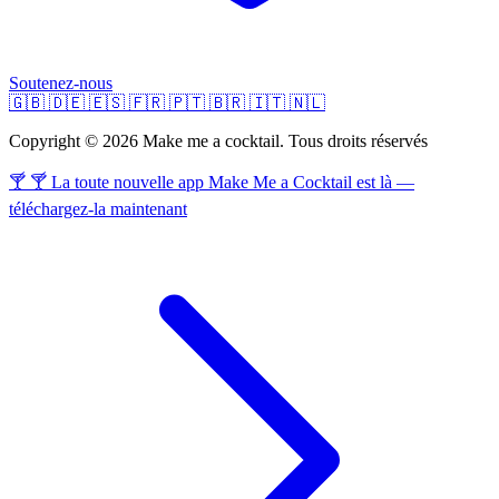
Soutenez-nous
🇬🇧
🇩🇪
🇪🇸
🇫🇷
🇵🇹
🇧🇷
🇮🇹
🇳🇱
Copyright © 2026 Make me a cocktail. Tous droits réservés
🍸 🍸 La toute nouvelle app Make Me a Cocktail est là —
téléchargez-la maintenant