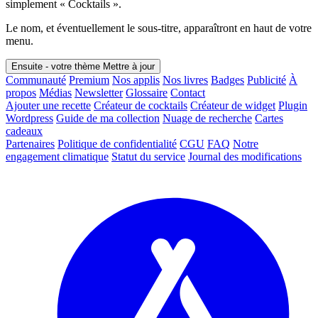
simplement « Cocktails ».
Le nom, et éventuellement le sous-titre, apparaîtront en haut de votre
menu.
Ensuite - votre thème
Mettre à jour
Communauté
Premium
Nos applis
Nos livres
Badges
Publicité
À
propos
Médias
Newsletter
Glossaire
Contact
Ajouter une recette
Créateur de cocktails
Créateur de widget
Plugin
Wordpress
Guide de ma collection
Nuage de recherche
Cartes
cadeaux
Partenaires
Politique de confidentialité
CGU
FAQ
Notre
engagement climatique
Statut du service
Journal des modifications