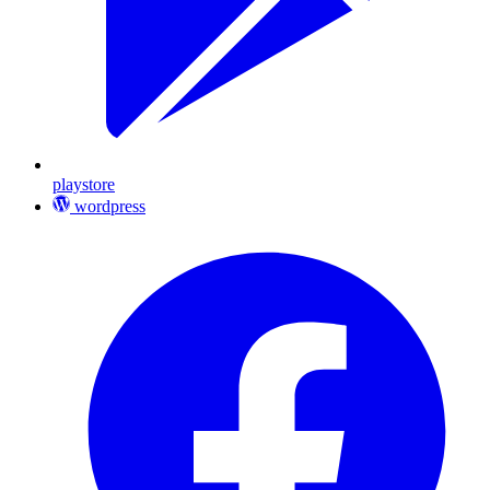
playstore
wordpress