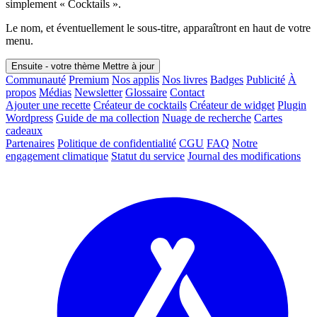
simplement « Cocktails ».
Le nom, et éventuellement le sous-titre, apparaîtront en haut de votre
menu.
Ensuite - votre thème
Mettre à jour
Communauté
Premium
Nos applis
Nos livres
Badges
Publicité
À
propos
Médias
Newsletter
Glossaire
Contact
Ajouter une recette
Créateur de cocktails
Créateur de widget
Plugin
Wordpress
Guide de ma collection
Nuage de recherche
Cartes
cadeaux
Partenaires
Politique de confidentialité
CGU
FAQ
Notre
engagement climatique
Statut du service
Journal des modifications