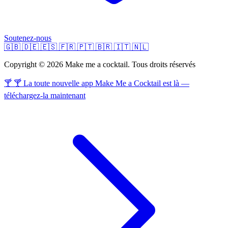
Soutenez-nous
🇬🇧
🇩🇪
🇪🇸
🇫🇷
🇵🇹
🇧🇷
🇮🇹
🇳🇱
Copyright © 2026 Make me a cocktail. Tous droits réservés
🍸 🍸 La toute nouvelle app Make Me a Cocktail est là —
téléchargez-la maintenant