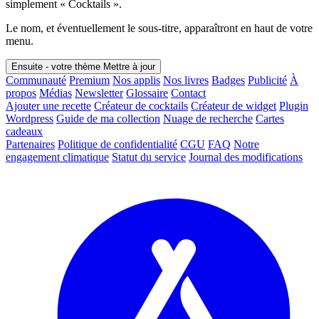
simplement « Cocktails ».
Le nom, et éventuellement le sous-titre, apparaîtront en haut de votre
menu.
Ensuite - votre thème
Mettre à jour
Communauté
Premium
Nos applis
Nos livres
Badges
Publicité
À
propos
Médias
Newsletter
Glossaire
Contact
Ajouter une recette
Créateur de cocktails
Créateur de widget
Plugin
Wordpress
Guide de ma collection
Nuage de recherche
Cartes
cadeaux
Partenaires
Politique de confidentialité
CGU
FAQ
Notre
engagement climatique
Statut du service
Journal des modifications