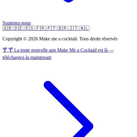
Soutenez-nous
🇬🇧
🇩🇪
🇪🇸
🇫🇷
🇵🇹
🇧🇷
🇮🇹
🇳🇱
Copyright © 2026 Make me a cocktail. Tous droits réservés
🍸 🍸 La toute nouvelle app Make Me a Cocktail est là —
téléchargez-la maintenant