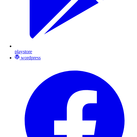
playstore
wordpress