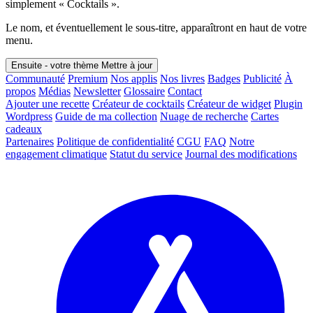
simplement « Cocktails ».
Le nom, et éventuellement le sous-titre, apparaîtront en haut de votre
menu.
Ensuite - votre thème
Mettre à jour
Communauté
Premium
Nos applis
Nos livres
Badges
Publicité
À
propos
Médias
Newsletter
Glossaire
Contact
Ajouter une recette
Créateur de cocktails
Créateur de widget
Plugin
Wordpress
Guide de ma collection
Nuage de recherche
Cartes
cadeaux
Partenaires
Politique de confidentialité
CGU
FAQ
Notre
engagement climatique
Statut du service
Journal des modifications