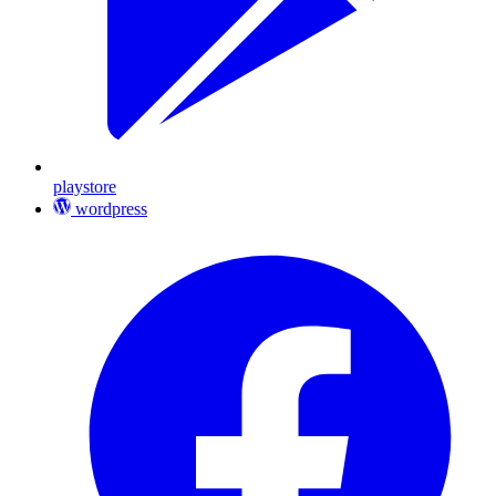
playstore
wordpress