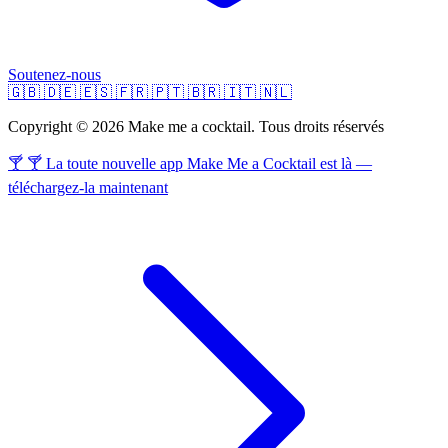
Soutenez-nous
🇬🇧
🇩🇪
🇪🇸
🇫🇷
🇵🇹
🇧🇷
🇮🇹
🇳🇱
Copyright © 2026 Make me a cocktail. Tous droits réservés
🍸 🍸 La toute nouvelle app Make Me a Cocktail est là —
téléchargez-la maintenant