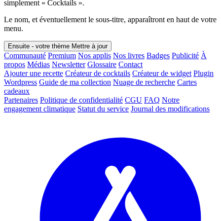
simplement « Cocktails ».
Le nom, et éventuellement le sous-titre, apparaîtront en haut de votre
menu.
Ensuite - votre thème
Mettre à jour
Communauté
Premium
Nos applis
Nos livres
Badges
Publicité
À
propos
Médias
Newsletter
Glossaire
Contact
Ajouter une recette
Créateur de cocktails
Créateur de widget
Plugin
Wordpress
Guide de ma collection
Nuage de recherche
Cartes
cadeaux
Partenaires
Politique de confidentialité
CGU
FAQ
Notre
engagement climatique
Statut du service
Journal des modifications