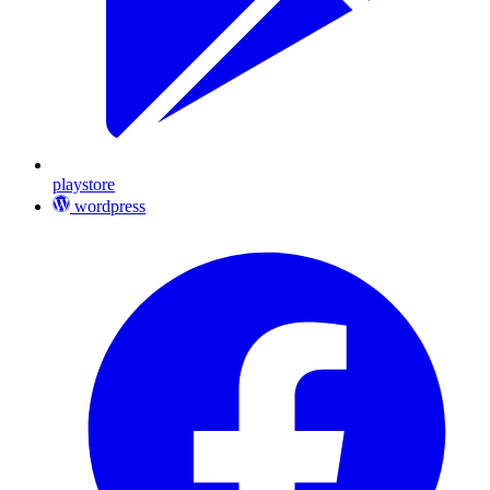
playstore
wordpress