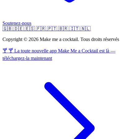
Soutenez-nous
🇬🇧
🇩🇪
🇪🇸
🇫🇷
🇵🇹
🇧🇷
🇮🇹
🇳🇱
Copyright © 2026 Make me a cocktail. Tous droits réservés
🍸 🍸 La toute nouvelle app Make Me a Cocktail est là —
téléchargez-la maintenant