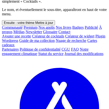
simplement « Cocktails ».
Le nom, et éventuellement le sous-titre, apparaîtront en haut de votre
menu.
Ensuite - votre thème
Mettre à jour
Communauté
Premium
Nos applis
Nos livres
Badges
Publicité
À
propos
Médias
Newsletter
Glossaire
Contact
Ajouter une recette
Créateur de cocktails
Créateur de widget
Plugin
Wordpress
Guide de ma collection
Nuage de recherche
Cartes
cadeaux
Partenaires
Politique de confidentialité
CGU
FAQ
Notre
engagement climatique
Statut du service
Journal des modifications