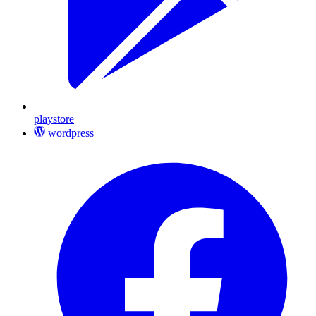
playstore
wordpress