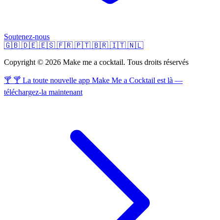
Soutenez-nous
🇬🇧
🇩🇪
🇪🇸
🇫🇷
🇵🇹
🇧🇷
🇮🇹
🇳🇱
Copyright © 2026 Make me a cocktail. Tous droits réservés
🍸 🍸 La toute nouvelle app Make Me a Cocktail est là —
téléchargez-la maintenant