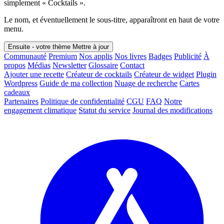
simplement « Cocktails ».
Le nom, et éventuellement le sous-titre, apparaîtront en haut de votre
menu.
Ensuite - votre thème
Mettre à jour
Communauté
Premium
Nos applis
Nos livres
Badges
Publicité
À
propos
Médias
Newsletter
Glossaire
Contact
Ajouter une recette
Créateur de cocktails
Créateur de widget
Plugin
Wordpress
Guide de ma collection
Nuage de recherche
Cartes
cadeaux
Partenaires
Politique de confidentialité
CGU
FAQ
Notre
engagement climatique
Statut du service
Journal des modifications