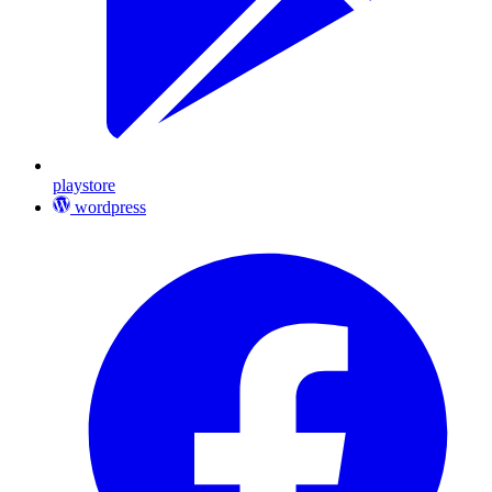
playstore
wordpress