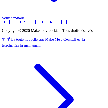
Soutenez-nous
🇬🇧
🇩🇪
🇪🇸
🇫🇷
🇵🇹
🇧🇷
🇮🇹
🇳🇱
Copyright © 2026 Make me a cocktail. Tous droits réservés
🍸 🍸 La toute nouvelle app Make Me a Cocktail est là —
téléchargez-la maintenant