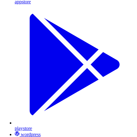
appstore
playstore
wordpress