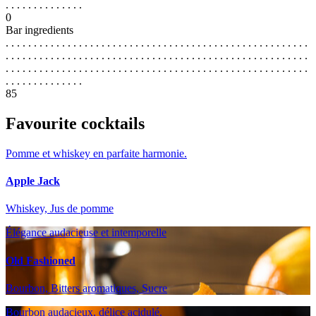
. . . . . . . . . . . . . .
0
Bar ingredients
. . . . . . . . . . . . . . . . . . . . . . . . . . . . . . . . . . . . . . . . . . . . . . . . . . . . . .
. . . . . . . . . . . . . . . . . . . . . . . . . . . . . . . . . . . . . . . . . . . . . . . . . . . . . .
. . . . . . . . . . . . . . . . . . . . . . . . . . . . . . . . . . . . . . . . . . . . . . . . . . . . . .
. . . . . . . . . . . . . .
85
Favourite cocktails
Pomme et whiskey en parfaite harmonie.
Apple Jack
Whiskey, Jus de pomme
Élégance audacieuse et intemporelle
Old Fashioned
Bourbon, Bitters aromatiques, Sucre
Bourbon audacieux, délice acidulé.