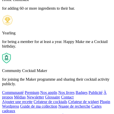
for adding 60 or more ingredients to their bar.
Yearling
for being a member for at least a year. Happy Make me a Cocktail
birthday.
Community Cocktail Maker
for joining the Maker programme and sharing their cocktail activity
publicly.
Communauté
Premium
Nos applis
Nos livres
Badges
Publicité
À
propos
Médias
Newsletter
Glossaire
Contact
Ajouter une recette
Créateur de cocktails
Créateur de widget
Plugin
Wordpress
Guide de ma collection
Nuage de recherche
Cartes
cadeaux