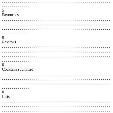
. . . . . . . . . . . . . . . . . . . . . . . . . . . . . . . . . . . . . . . . . . . . . . . . . . . . . .
. . . . . . . . . . . . . .
5
Favourites
. . . . . . . . . . . . . . . . . . . . . . . . . . . . . . . . . . . . . . . . . . . . . . . . . . . . . .
. . . . . . . . . . . . . . . . . . . . . . . . . . . . . . . . . . . . . . . . . . . . . . . . . . . . . .
. . . . . . . . . . . . . . . . . . . . . . . . . . . . . . . . . . . . . . . . . . . . . . . . . . . . . .
. . . . . . . . . . . . . .
9
Reviews
. . . . . . . . . . . . . . . . . . . . . . . . . . . . . . . . . . . . . . . . . . . . . . . . . . . . . .
. . . . . . . . . . . . . . . . . . . . . . . . . . . . . . . . . . . . . . . . . . . . . . . . . . . . . .
. . . . . . . . . . . . . . . . . . . . . . . . . . . . . . . . . . . . . . . . . . . . . . . . . . . . . .
. . . . . . . . . . . . . .
0
Cocktails submitted
. . . . . . . . . . . . . . . . . . . . . . . . . . . . . . . . . . . . . . . . . . . . . . . . . . . . . .
. . . . . . . . . . . . . . . . . . . . . . . . . . . . . . . . . . . . . . . . . . . . . . . . . . . . . .
. . . . . . . . . . . . . . . . . . . . . . . . . . . . . . . . . . . . . . . . . . . . . . . . . . . . . .
. . . . . . . . . . . . . .
0
Lists
. . . . . . . . . . . . . . . . . . . . . . . . . . . . . . . . . . . . . . . . . . . . . . . . . . . . . .
. . . . . . . . . . . . . . . . . . . . . . . . . . . . . . . . . . . . . . . . . . . . . . . . . . . . . .
. . . . . . . . . . . . . . . . . . . . . . . . . . . . . . . . . . . . . . . . . . . . . . . . . . . . . .