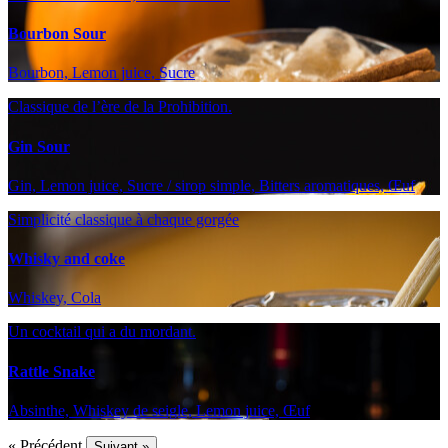
Bourbon Sour
Bourbon, Lemon juice, Sucre
Classique de l’ère de la Prohibition.
Gin Sour
Gin, Lemon juice, Sucre / sirop simple, Bitters aromatiques, Œuf
Simplicité classique à chaque gorgée
Whisky and coke
Whiskey, Cola
Un cocktail qui a du mordant.
Rattle Snake
Absinthe, Whiskey de seigle, Lemon juice, Œuf
« Précédent
Suivant »