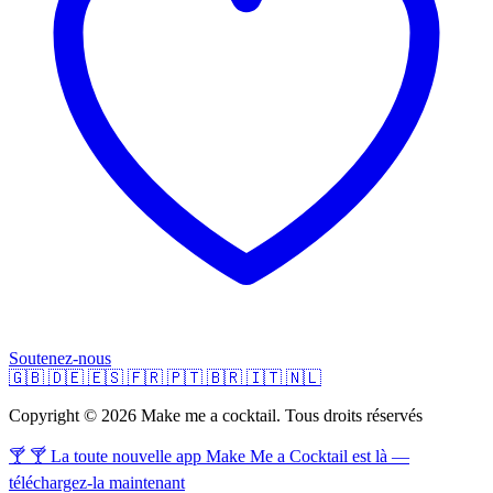
Soutenez-nous
🇬🇧
🇩🇪
🇪🇸
🇫🇷
🇵🇹
🇧🇷
🇮🇹
🇳🇱
Copyright © 2026 Make me a cocktail. Tous droits réservés
🍸 🍸 La toute nouvelle app Make Me a Cocktail est là —
téléchargez-la maintenant