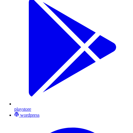
playstore
wordpress