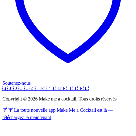
Soutenez-nous
🇬🇧
🇩🇪
🇪🇸
🇫🇷
🇵🇹
🇧🇷
🇮🇹
🇳🇱
Copyright © 2026 Make me a cocktail. Tous droits réservés
🍸 🍸 La toute nouvelle app Make Me a Cocktail est là —
téléchargez-la maintenant