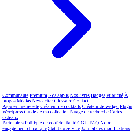
Communauté
Premium
Nos applis
Nos livres
Badges
Publicité
À
propos
Médias
Newsletter
Glossaire
Contact
Ajouter une recette
Créateur de cocktails
Créateur de widget
Plugin
Wordpress
Guide de ma collection
Nuage de recherche
Cartes
cadeaux
Partenaires
Politique de confidentialité
CGU
FAQ
Notre
engagement climatique
Statut du service
Journal des modifications