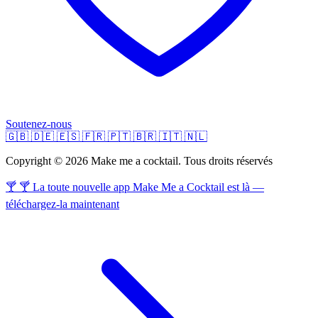
Soutenez-nous
🇬🇧
🇩🇪
🇪🇸
🇫🇷
🇵🇹
🇧🇷
🇮🇹
🇳🇱
Copyright © 2026 Make me a cocktail. Tous droits réservés
🍸 🍸 La toute nouvelle app Make Me a Cocktail est là —
téléchargez-la maintenant