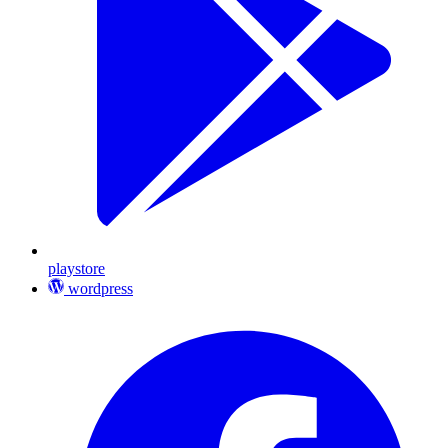
playstore
wordpress