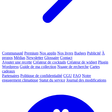
Communauté
Premium
Nos applis
Nos livres
Badges
Publicité
À
propos
Médias
Newsletter
Glossaire
Contact
Ajouter une recette
Créateur de cocktails
Créateur de widget
Plugin
Wordpress
Guide de ma collection
Nuage de recherche
Cartes
cadeaux
Partenaires
Politique de confidentialité
CGU
FAQ
Notre
engagement climatique
Statut du service
Journal des modifications