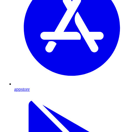
appstore