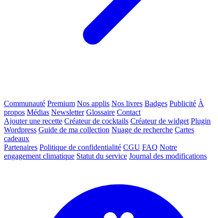
Communauté
Premium
Nos applis
Nos livres
Badges
Publicité
À
propos
Médias
Newsletter
Glossaire
Contact
Ajouter une recette
Créateur de cocktails
Créateur de widget
Plugin
Wordpress
Guide de ma collection
Nuage de recherche
Cartes
cadeaux
Partenaires
Politique de confidentialité
CGU
FAQ
Notre
engagement climatique
Statut du service
Journal des modifications