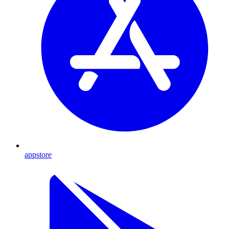
appstore