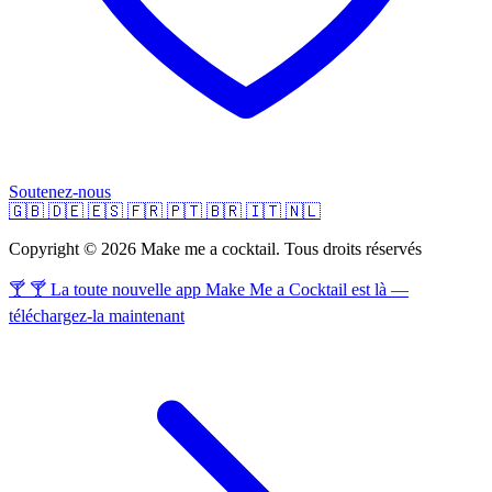
Soutenez-nous
🇬🇧
🇩🇪
🇪🇸
🇫🇷
🇵🇹
🇧🇷
🇮🇹
🇳🇱
Copyright © 2026 Make me a cocktail. Tous droits réservés
🍸 🍸 La toute nouvelle app Make Me a Cocktail est là —
téléchargez-la maintenant