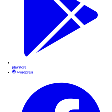
playstore
wordpress