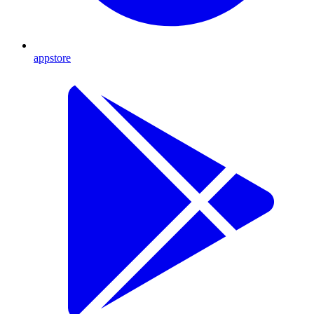
appstore