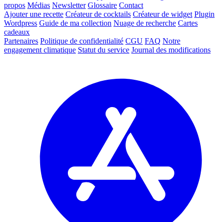
propos
Médias
Newsletter
Glossaire
Contact
Ajouter une recette
Créateur de cocktails
Créateur de widget
Plugin
Wordpress
Guide de ma collection
Nuage de recherche
Cartes
cadeaux
Partenaires
Politique de confidentialité
CGU
FAQ
Notre
engagement climatique
Statut du service
Journal des modifications