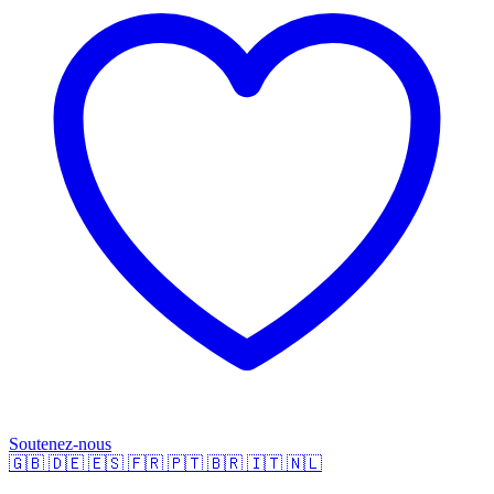
Soutenez-nous
🇬🇧
🇩🇪
🇪🇸
🇫🇷
🇵🇹
🇧🇷
🇮🇹
🇳🇱