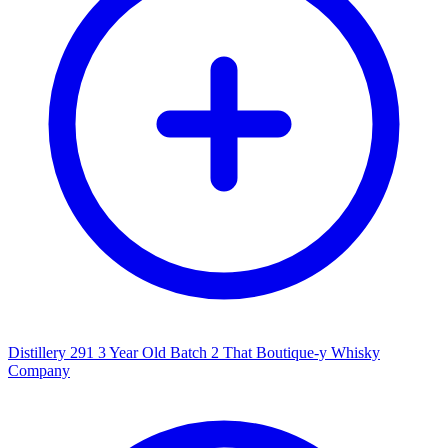
Distillery 291 3 Year Old Batch 2 That Boutique-y Whisky
Company