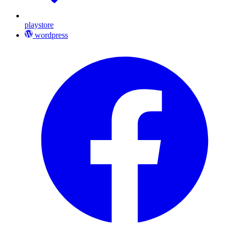
playstore
wordpress