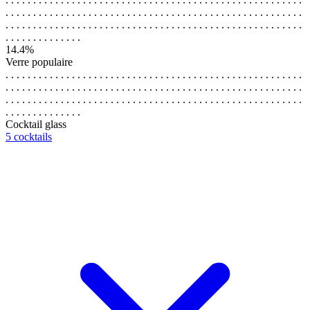
. . . . . . . . . . . . . . . . . . . . . . . . . . . . . . . . . . . . . . . . . . . . . . . . . . . . . .
. . . . . . . . . . . . . . . . . . . . . . . . . . . . . . . . . . . . . . . . . . . . . . . . . . . . . .
. . . . . . . . . . . . . .
14.4%
Verre populaire
. . . . . . . . . . . . . . . . . . . . . . . . . . . . . . . . . . . . . . . . . . . . . . . . . . . . . .
. . . . . . . . . . . . . . . . . . . . . . . . . . . . . . . . . . . . . . . . . . . . . . . . . . . . . .
. . . . . . . . . . . . . . . . . . . . . . . . . . . . . . . . . . . . . . . . . . . . . . . . . . . . . .
. . . . . . . . . . . . . .
Cocktail glass
5 cocktails