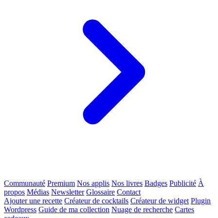
Communauté
Premium
Nos applis
Nos livres
Badges
Publicité
À
propos
Médias
Newsletter
Glossaire
Contact
Ajouter une recette
Créateur de cocktails
Créateur de widget
Plugin
Wordpress
Guide de ma collection
Nuage de recherche
Cartes