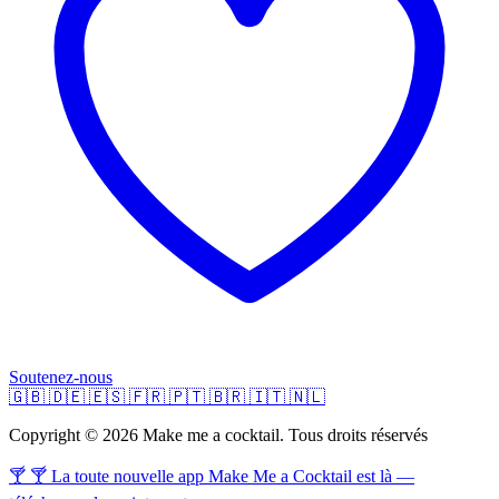
Soutenez-nous
🇬🇧
🇩🇪
🇪🇸
🇫🇷
🇵🇹
🇧🇷
🇮🇹
🇳🇱
Copyright © 2026 Make me a cocktail. Tous droits réservés
🍸 🍸 La toute nouvelle app Make Me a Cocktail est là —