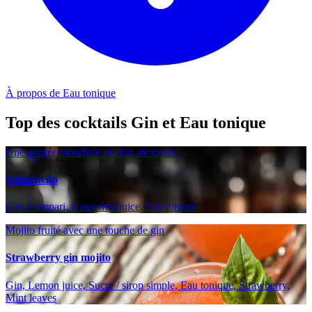
À propos de Eau tonique
Top des cocktails Gin et Eau tonique
Une gorgée mondiale au flair mexicain.
Salmoncito
Gin, Campari, Grapefruit juice, Eau tonique
Mojito fruité avec une touche de gin
Strawberry gin mojito
Gin, Lemon juice, Sucre / sirop simple, Eau tonique, Strawberry,
Mint leaves