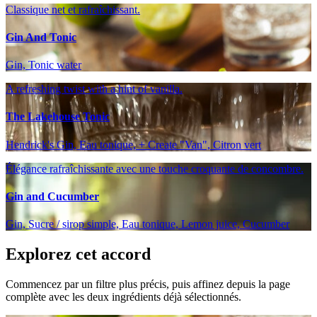
Classique net et rafraîchissant.
Gin And Tonic
Gin, Tonic water
A refreshing twist with a hint of vanilla.
The Lakehouse Tonic
Hendrick's Gin, Eau tonique, + Create "Van", Citron vert
Élégance rafraîchissante avec une touche croquante de concombre.
Gin and Cucumber
Gin, Sucre / sirop simple, Eau tonique, Lemon juice, Cucumber
Explorez cet accord
Commencez par un filtre plus précis, puis affinez depuis la page
complète avec les deux ingrédients déjà sélectionnés.