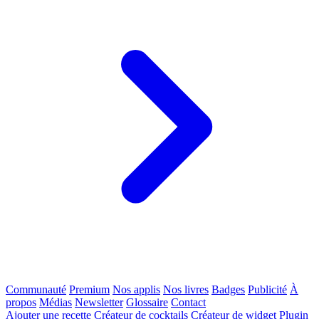
Communauté
Premium
Nos applis
Nos livres
Badges
Publicité
À
propos
Médias
Newsletter
Glossaire
Contact
Ajouter une recette
Créateur de cocktails
Créateur de widget
Plugin