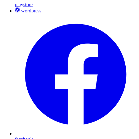
playstore
wordpress