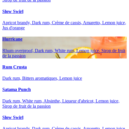
Slow Swirl
Apricot brandy, Dark rum, Crème de cassis, Amaretto, Lemon juice,
Jus d'orange
Hurricane
Rhum overproof, Dark rum, White rum, Lemon juice, Sirop de fruit
de la passion
Rum Crusta
Dark rum, Bitters aromatiques, Lemon juice
Satama Punch
Dark rum, White rum, Absinthe, Liqueur d'abricot, Lemon juice,
Sirop de fruit de la passion
Slow Swirl
Apricot brandy, Dark rum, Crème de cassis, Amaretto, Lemon juice,