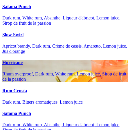
Satama Punch
Dark rum, White rum, Absinthe, Liqueur d'abricot, Lemon juice,
Sirop de fruit de la passion
Slow Swirl
Apricot brandy, Dark rum, Crème de cassis, Amaretto, Lemon juice,
Jus d'orange
Hurricane
Rhum overproof, Dark rum, White rum, Lemon juice, Sirop de fruit
de la passion
Rum Crusta
Dark rum, Bitters aromatiques, Lemon juice
Satama Punch
Dark rum, White rum, Absinthe, Liqueur d'abricot, Lemon juice,
Sirop de fruit de la passion