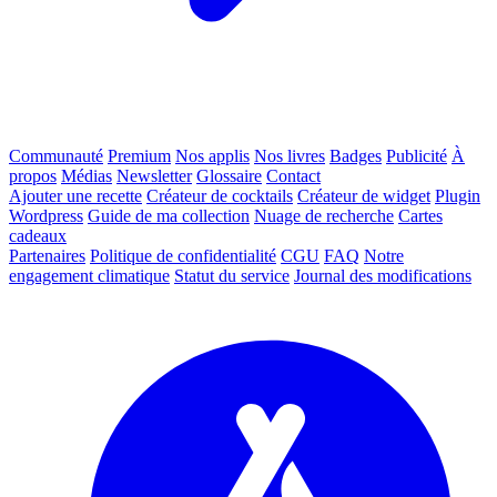
Communauté
Premium
Nos applis
Nos livres
Badges
Publicité
À
propos
Médias
Newsletter
Glossaire
Contact
Ajouter une recette
Créateur de cocktails
Créateur de widget
Plugin
Wordpress
Guide de ma collection
Nuage de recherche
Cartes
cadeaux
Partenaires
Politique de confidentialité
CGU
FAQ
Notre
engagement climatique
Statut du service
Journal des modifications