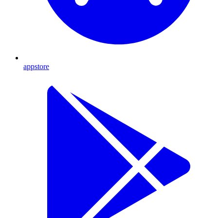
appstore