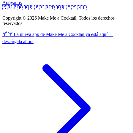
Apóyanos
🇬🇧
🇩🇪
🇪🇸
🇫🇷
🇵🇹
🇧🇷
🇮🇹
🇳🇱
Copyright © 2026 Make Me a Cocktail. Todos los derechos
reservados
🍸 🍸 La nueva app de Make Me a Cocktail ya está aquí —
descárgala ahora