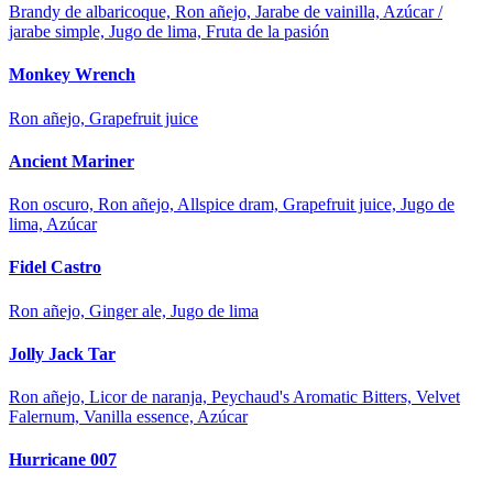
Brandy de albaricoque, Ron añejo, Jarabe de vainilla, Azúcar /
jarabe simple, Jugo de lima, Fruta de la pasión
Monkey Wrench
Ron añejo, Grapefruit juice
Ancient Mariner
Ron oscuro, Ron añejo, Allspice dram, Grapefruit juice, Jugo de
lima, Azúcar
Fidel Castro
Ron añejo, Ginger ale, Jugo de lima
Jolly Jack Tar
Ron añejo, Licor de naranja, Peychaud's Aromatic Bitters, Velvet
Falernum, Vanilla essence, Azúcar
Hurricane 007