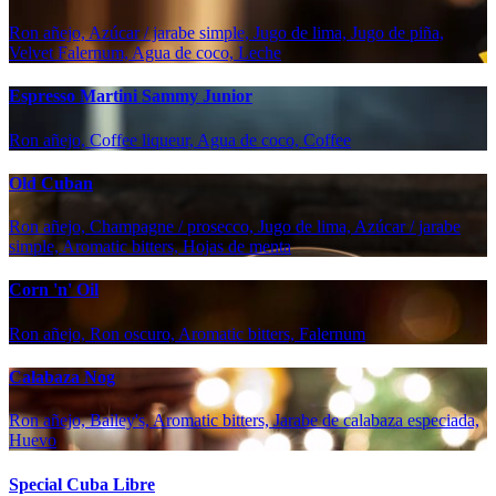
Ron añejo, Azúcar / jarabe simple, Jugo de lima, Jugo de piña,
Velvet Falernum, Agua de coco, Leche
Espresso Martini Sammy Junior
Ron añejo, Coffee liqueur, Agua de coco, Coffee
Old Cuban
Ron añejo, Champagne / prosecco, Jugo de lima, Azúcar / jarabe
simple, Aromatic bitters, Hojas de menta
Corn 'n' Oil
Ron añejo, Ron oscuro, Aromatic bitters, Falernum
Calabaza Nog
Ron añejo, Bailey's, Aromatic bitters, Jarabe de calabaza especiada,
Huevo
Special Cuba Libre