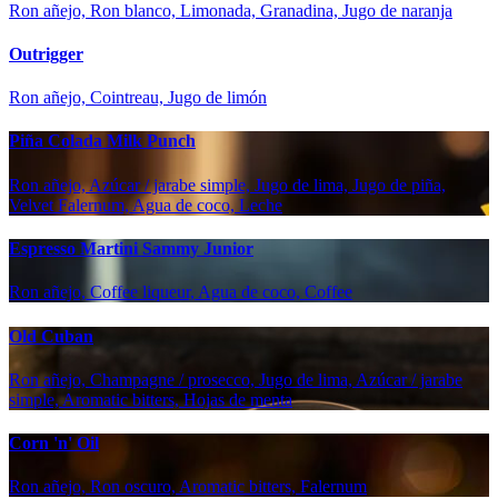
Ron añejo, Ron blanco, Limonada, Granadina, Jugo de naranja
Outrigger
Ron añejo, Cointreau, Jugo de limón
Piña Colada Milk Punch
Ron añejo, Azúcar / jarabe simple, Jugo de lima, Jugo de piña,
Velvet Falernum, Agua de coco, Leche
Espresso Martini Sammy Junior
Ron añejo, Coffee liqueur, Agua de coco, Coffee
Old Cuban
Ron añejo, Champagne / prosecco, Jugo de lima, Azúcar / jarabe
simple, Aromatic bitters, Hojas de menta
Corn 'n' Oil
Ron añejo, Ron oscuro, Aromatic bitters, Falernum