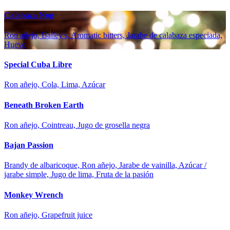
Calabaza Nog
Ron añejo, Bailey's, Aromatic bitters, Jarabe de calabaza especiada,
Huevo
Special Cuba Libre
Ron añejo, Cola, Lima, Azúcar
Beneath Broken Earth
Ron añejo, Cointreau, Jugo de grosella negra
Bajan Passion
Brandy de albaricoque, Ron añejo, Jarabe de vainilla, Azúcar /
jarabe simple, Jugo de lima, Fruta de la pasión
Monkey Wrench
Ron añejo, Grapefruit juice