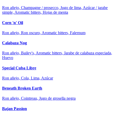
Ron añejo, Champagne / prosecco, Jugo de lima, Azúcar / jarabe
simple, Aromatic bitters, Hojas de menta
Corn 'n' Oil
Ron añejo, Ron oscuro, Aromatic bitters, Falernum
Calabaza Nog
Ron añejo, Bailey's, Aromatic bitters, Jarabe de calabaza especiada,
Huevo
Special Cuba Libre
Ron añejo, Cola, Lima, Azúcar
Beneath Broken Earth
Ron añejo, Cointreau, Jugo de grosella negra
Bajan Passion