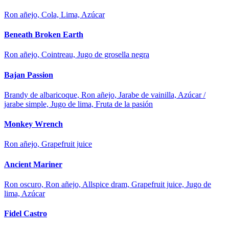
Ron añejo, Cola, Lima, Azúcar
Beneath Broken Earth
Ron añejo, Cointreau, Jugo de grosella negra
Bajan Passion
Brandy de albaricoque, Ron añejo, Jarabe de vainilla, Azúcar /
jarabe simple, Jugo de lima, Fruta de la pasión
Monkey Wrench
Ron añejo, Grapefruit juice
Ancient Mariner
Ron oscuro, Ron añejo, Allspice dram, Grapefruit juice, Jugo de
lima, Azúcar
Fidel Castro