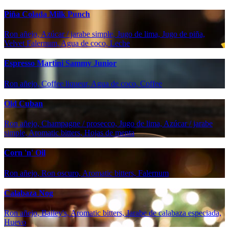
Piña Colada Milk Punch
Ron añejo, Azúcar / jarabe simple, Jugo de lima, Jugo de piña,
Velvet Falernum, Agua de coco, Leche
Espresso Martini Sammy Junior
Ron añejo, Coffee liqueur, Agua de coco, Coffee
Old Cuban
Ron añejo, Champagne / prosecco, Jugo de lima, Azúcar / jarabe
simple, Aromatic bitters, Hojas de menta
Corn 'n' Oil
Ron añejo, Ron oscuro, Aromatic bitters, Falernum
Calabaza Nog
Ron añejo, Bailey's, Aromatic bitters, Jarabe de calabaza especiada,
Huevo