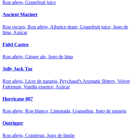
Ron añejo, Grapefruit juice
Ancient Mariner
Ron oscuro, Ron añejo, Allspice dram, Grapefruit juice, Jugo de
lima, Azúcar
Fidel Castro
Ron añejo, Ginger ale, Jugo de lima
Jolly Jack Tar
Ron añejo, Licor de naranja, Peychaud's Aromatic Bitters, Velvet
Falernum, Vanilla essence, Azúcar
Hurricane 007
Ron añejo, Ron blanco, Limonada, Granadina, Jugo de naranja
Outrigger
Ron añejo, Cointreau, Jugo de limón