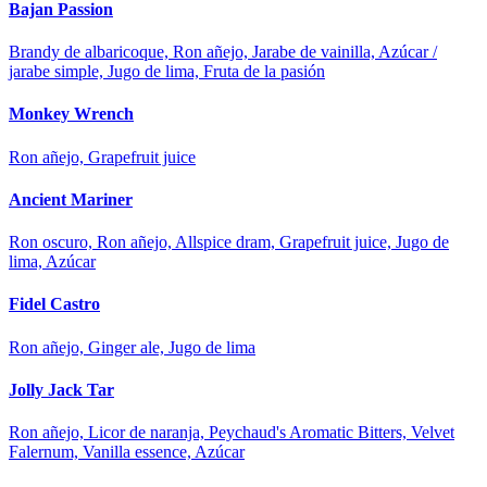
Bajan Passion
Brandy de albaricoque, Ron añejo, Jarabe de vainilla, Azúcar /
jarabe simple, Jugo de lima, Fruta de la pasión
Monkey Wrench
Ron añejo, Grapefruit juice
Ancient Mariner
Ron oscuro, Ron añejo, Allspice dram, Grapefruit juice, Jugo de
lima, Azúcar
Fidel Castro
Ron añejo, Ginger ale, Jugo de lima
Jolly Jack Tar
Ron añejo, Licor de naranja, Peychaud's Aromatic Bitters, Velvet
Falernum, Vanilla essence, Azúcar