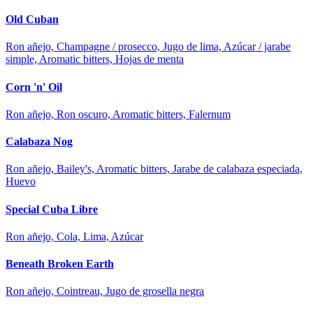
Old Cuban
Ron añejo, Champagne / prosecco, Jugo de lima, Azúcar / jarabe
simple, Aromatic bitters, Hojas de menta
Corn 'n' Oil
Ron añejo, Ron oscuro, Aromatic bitters, Falernum
Calabaza Nog
Ron añejo, Bailey's, Aromatic bitters, Jarabe de calabaza especiada,
Huevo
Special Cuba Libre
Ron añejo, Cola, Lima, Azúcar
Beneath Broken Earth
Ron añejo, Cointreau, Jugo de grosella negra