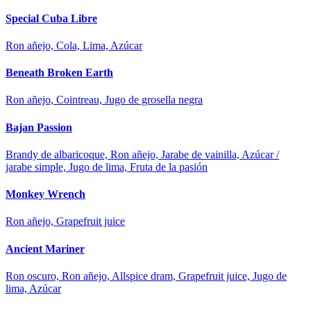
Special Cuba Libre
Ron añejo, Cola, Lima, Azúcar
Beneath Broken Earth
Ron añejo, Cointreau, Jugo de grosella negra
Bajan Passion
Brandy de albaricoque, Ron añejo, Jarabe de vainilla, Azúcar /
jarabe simple, Jugo de lima, Fruta de la pasión
Monkey Wrench
Ron añejo, Grapefruit juice
Ancient Mariner
Ron oscuro, Ron añejo, Allspice dram, Grapefruit juice, Jugo de
lima, Azúcar