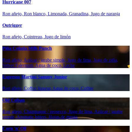
Hurricane 007
Ron añejo, Ron blanco, Limonada, Granadina, Jugo de naranja
Outrigger
Ron añejo, Cointreau, Jugo de limón
Piña Colada Milk Punch
Ron añejo, Azúcar / jarabe simple, Jugo de lima, Jugo de piña,
Velvet Falernum, Agua de coco, Leche
Espresso Martini Sammy Junior
Ron añejo, Coffee liqueur, Agua de coco, Coffee
Old Cuban
Ron añejo, Champagne / prosecco, Jugo de lima, Azúcar / jarabe
simple, Aromatic bitters, Hojas de menta
Corn 'n' Oil