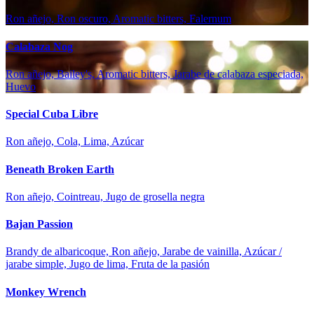
Ron añejo, Ron oscuro, Aromatic bitters, Falernum
Calabaza Nog
Ron añejo, Bailey's, Aromatic bitters, Jarabe de calabaza especiada,
Huevo
Special Cuba Libre
Ron añejo, Cola, Lima, Azúcar
Beneath Broken Earth
Ron añejo, Cointreau, Jugo de grosella negra
Bajan Passion
Brandy de albaricoque, Ron añejo, Jarabe de vainilla, Azúcar /
jarabe simple, Jugo de lima, Fruta de la pasión
Monkey Wrench