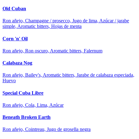
Old Cuban
Ron añejo, Champagne / prosecco, Jugo de lima, Azúcar / jarabe
simple, Aromatic bitters, Hojas de menta
Corn 'n' Oil
Ron añejo, Ron oscuro, Aromatic bitters, Falernum
Calabaza Nog
Ron añejo, Bailey's, Aromatic bitters, Jarabe de calabaza especiada,
Huevo
Special Cuba Libre
Ron añejo, Cola, Lima, Azúcar
Beneath Broken Earth
Ron añejo, Cointreau, Jugo de grosella negra