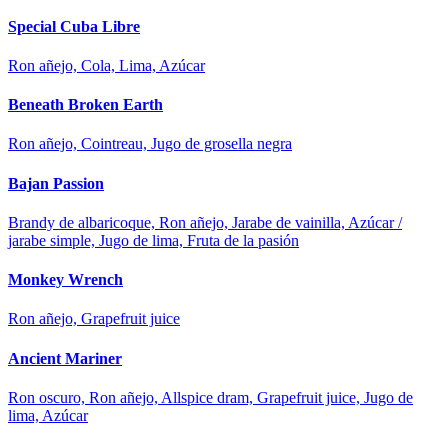
Special Cuba Libre
Ron añejo, Cola, Lima, Azúcar
Beneath Broken Earth
Ron añejo, Cointreau, Jugo de grosella negra
Bajan Passion
Brandy de albaricoque, Ron añejo, Jarabe de vainilla, Azúcar /
jarabe simple, Jugo de lima, Fruta de la pasión
Monkey Wrench
Ron añejo, Grapefruit juice
Ancient Mariner
Ron oscuro, Ron añejo, Allspice dram, Grapefruit juice, Jugo de
lima, Azúcar