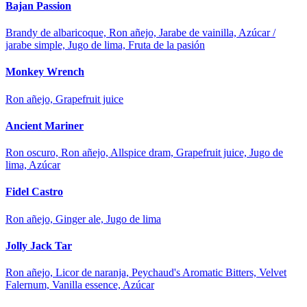
Bajan Passion
Brandy de albaricoque, Ron añejo, Jarabe de vainilla, Azúcar /
jarabe simple, Jugo de lima, Fruta de la pasión
Monkey Wrench
Ron añejo, Grapefruit juice
Ancient Mariner
Ron oscuro, Ron añejo, Allspice dram, Grapefruit juice, Jugo de
lima, Azúcar
Fidel Castro
Ron añejo, Ginger ale, Jugo de lima
Jolly Jack Tar
Ron añejo, Licor de naranja, Peychaud's Aromatic Bitters, Velvet
Falernum, Vanilla essence, Azúcar