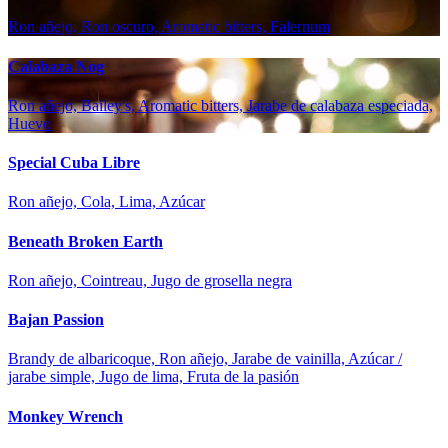
Ron añejo, Ron oscuro, Aromatic bitters, Falernum
Calabaza Nog
Ron añejo, Bailey's, Aromatic bitters, Jarabe de calabaza especiada,
Huevo
Special Cuba Libre
Ron añejo, Cola, Lima, Azúcar
Beneath Broken Earth
Ron añejo, Cointreau, Jugo de grosella negra
Bajan Passion
Brandy de albaricoque, Ron añejo, Jarabe de vainilla, Azúcar /
jarabe simple, Jugo de lima, Fruta de la pasión
Monkey Wrench