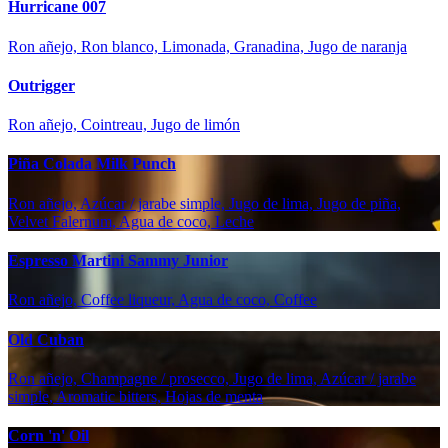
Hurricane 007
Ron añejo, Ron blanco, Limonada, Granadina, Jugo de naranja
Outrigger
Ron añejo, Cointreau, Jugo de limón
Piña Colada Milk Punch
Ron añejo, Azúcar / jarabe simple, Jugo de lima, Jugo de piña,
Velvet Falernum, Agua de coco, Leche
Espresso Martini Sammy Junior
Ron añejo, Coffee liqueur, Agua de coco, Coffee
Old Cuban
Ron añejo, Champagne / prosecco, Jugo de lima, Azúcar / jarabe
simple, Aromatic bitters, Hojas de menta
Corn 'n' Oil