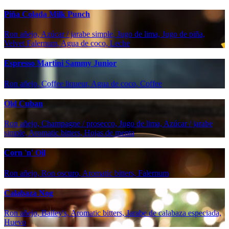
Piña Colada Milk Punch
Ron añejo, Azúcar / jarabe simple, Jugo de lima, Jugo de piña,
Velvet Falernum, Agua de coco, Leche
Espresso Martini Sammy Junior
Ron añejo, Coffee liqueur, Agua de coco, Coffee
Old Cuban
Ron añejo, Champagne / prosecco, Jugo de lima, Azúcar / jarabe
simple, Aromatic bitters, Hojas de menta
Corn 'n' Oil
Ron añejo, Ron oscuro, Aromatic bitters, Falernum
Calabaza Nog
Ron añejo, Bailey's, Aromatic bitters, Jarabe de calabaza especiada,
Huevo