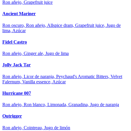
Ron añejo, Grapefruit juice
Ancient Mariner
Ron oscuro, Ron añejo, Allspice dram, Grapefruit juice, Jugo de
lima, Azúcar
Fidel Castro
Ron añejo, Ginger ale, Jugo de lima
Jolly Jack Tar
Ron añejo, Licor de naranja, Peychaud's Aromatic Bitters, Velvet
Falernum, Vanilla essence, Azúcar
Hurricane 007
Ron añejo, Ron blanco, Limonada, Granadina, Jugo de naranja
Outrigger
Ron añejo, Cointreau, Jugo de limón