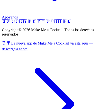
Apóyanos
🇬🇧
🇩🇪
🇪🇸
🇫🇷
🇵🇹
🇧🇷
🇮🇹
🇳🇱
Copyright © 2026 Make Me a Cocktail. Todos los derechos
reservados
🍸 🍸 La nueva app de Make Me a Cocktail ya está aquí —
descárgala ahora