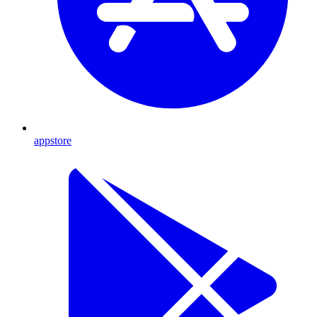
appstore