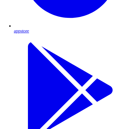
appstore