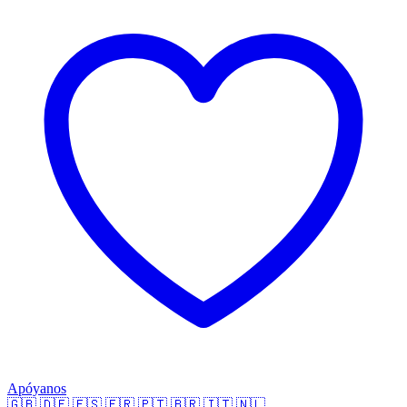
Apóyanos
🇬🇧
🇩🇪
🇪🇸
🇫🇷
🇵🇹
🇧🇷
🇮🇹
🇳🇱