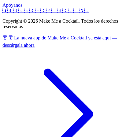
Apóyanos
🇬🇧
🇩🇪
🇪🇸
🇫🇷
🇵🇹
🇧🇷
🇮🇹
🇳🇱
Copyright © 2026 Make Me a Cocktail. Todos los derechos
reservados
🍸 🍸 La nueva app de Make Me a Cocktail ya está aquí —
descárgala ahora