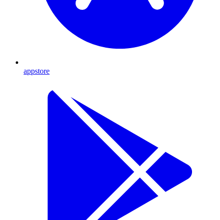
appstore