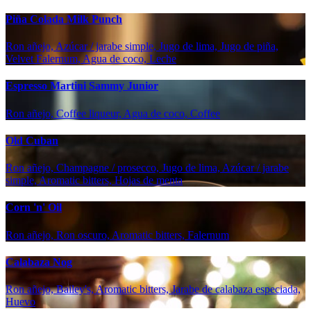
Piña Colada Milk Punch
Ron añejo, Azúcar / jarabe simple, Jugo de lima, Jugo de piña,
Velvet Falernum, Agua de coco, Leche
Espresso Martini Sammy Junior
Ron añejo, Coffee liqueur, Agua de coco, Coffee
Old Cuban
Ron añejo, Champagne / prosecco, Jugo de lima, Azúcar / jarabe
simple, Aromatic bitters, Hojas de menta
Corn 'n' Oil
Ron añejo, Ron oscuro, Aromatic bitters, Falernum
Calabaza Nog
Ron añejo, Bailey's, Aromatic bitters, Jarabe de calabaza especiada,
Huevo