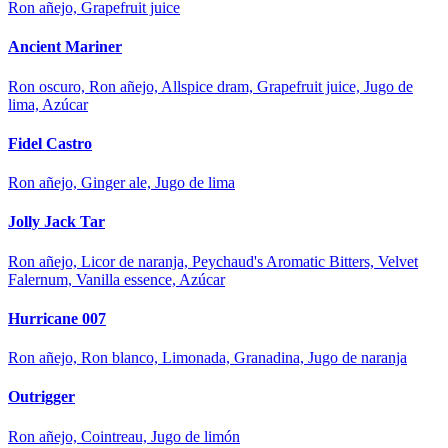
Ron añejo, Grapefruit juice
Ancient Mariner
Ron oscuro, Ron añejo, Allspice dram, Grapefruit juice, Jugo de
lima, Azúcar
Fidel Castro
Ron añejo, Ginger ale, Jugo de lima
Jolly Jack Tar
Ron añejo, Licor de naranja, Peychaud's Aromatic Bitters, Velvet
Falernum, Vanilla essence, Azúcar
Hurricane 007
Ron añejo, Ron blanco, Limonada, Granadina, Jugo de naranja
Outrigger
Ron añejo, Cointreau, Jugo de limón