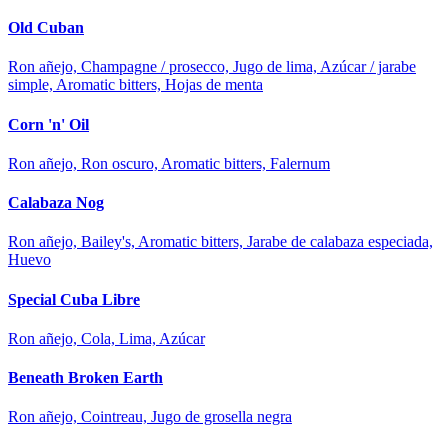
Old Cuban
Ron añejo, Champagne / prosecco, Jugo de lima, Azúcar / jarabe
simple, Aromatic bitters, Hojas de menta
Corn 'n' Oil
Ron añejo, Ron oscuro, Aromatic bitters, Falernum
Calabaza Nog
Ron añejo, Bailey's, Aromatic bitters, Jarabe de calabaza especiada,
Huevo
Special Cuba Libre
Ron añejo, Cola, Lima, Azúcar
Beneath Broken Earth
Ron añejo, Cointreau, Jugo de grosella negra