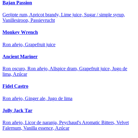
Bajan Passion
Gerijpte rum, Apricot brandy, Lime juice, Sugar / simple syrup,
Vanillesiroop, Passievrucht
Monkey Wrench
Ron añejo, Grapefruit juice
Ancient Mariner
Ron oscuro, Ron añejo, Allspice dram, Grapefruit juice, Jugo de
lima, Azúcar
Fidel Castro
Ron añejo, Ginger ale, Jugo de lima
Jolly Jack Tar
Ron añejo, Licor de naranja, Peychaud's Aromatic Bitters, Velvet
Falernum, Vanilla essence, Azúcar