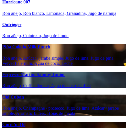
Hurricane 007
Ron añejo, Ron blanco, Limonada, Granadina, Jugo de naranja
Outrigger
Ron añejo, Cointreau, Jugo de limón
Piña Colada Milk Punch
Ron añejo, Azúcar / jarabe simple, Jugo de lima, Jugo de piña,
Velvet Falernum, Agua de coco, Leche
Espresso Martini Sammy Junior
Ron añejo, Coffee liqueur, Agua de coco, Coffee
Old Cuban
Ron añejo, Champagne / prosecco, Jugo de lima, Azúcar / jarabe
simple, Aromatic bitters, Hojas de menta
Corn 'n' Oil