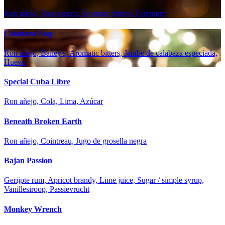
Ron añejo, Ron oscuro, Aromatic bitters, Falernum
Calabaza Nog
Ron añejo, Bailey's, Aromatic bitters, Jarabe de calabaza especiada,
Huevo
Special Cuba Libre
Ron añejo, Cola, Lima, Azúcar
Beneath Broken Earth
Ron añejo, Cointreau, Jugo de grosella negra
Bajan Passion
Gerijpte rum, Apricot brandy, Lime juice, Sugar / simple syrup,
Vanillesiroop, Passievrucht
Monkey Wrench