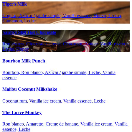
Tiger’s Milk
Cognac, Azúcar / jarabe simple, Vanilla essence, Huevo, Crema,
Cinnamon, Leche
Santa's Stiff Hot Chocolate
Ron oscuro, Chocolate caliente, Cinnamon, Azúcar, Vanilla essence,
Leche, Honey
Bourbon Milk Punch
Bourbon, Ron blanco, Azúcar / jarabe simple, Leche, Vanilla
essence
Malibu Coconut Milkshake
Coconut rum, Vanilla ice cream, Vanilla essence, Leche
The Lurve Monkey
Ron blanco, Amaretto, Creme de banane, Vanilla ice cream, Vanilla
essence, Leche