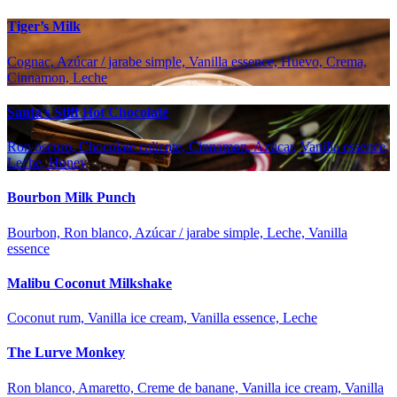
Tiger’s Milk
Cognac, Azúcar / jarabe simple, Vanilla essence, Huevo, Crema,
Cinnamon, Leche
Santa's Stiff Hot Chocolate
Ron oscuro, Chocolate caliente, Cinnamon, Azúcar, Vanilla essence,
Leche, Honey
Bourbon Milk Punch
Bourbon, Ron blanco, Azúcar / jarabe simple, Leche, Vanilla
essence
Malibu Coconut Milkshake
Coconut rum, Vanilla ice cream, Vanilla essence, Leche
The Lurve Monkey
Ron blanco, Amaretto, Creme de banane, Vanilla ice cream, Vanilla