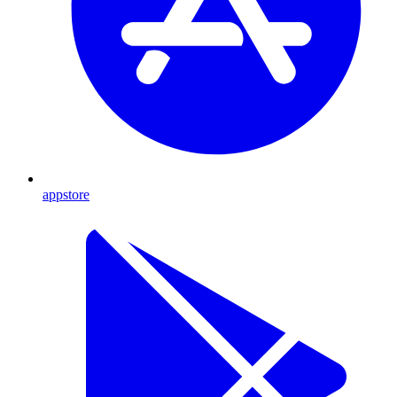
appstore