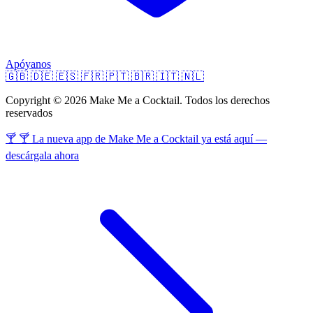
Apóyanos
🇬🇧
🇩🇪
🇪🇸
🇫🇷
🇵🇹
🇧🇷
🇮🇹
🇳🇱
Copyright © 2026 Make Me a Cocktail. Todos los derechos
reservados
🍸 🍸 La nueva app de Make Me a Cocktail ya está aquí —
descárgala ahora