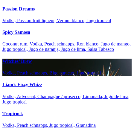
Passion Dreams
Vodka, Passion fruit liqueur, Vermut blanco, Jugo tropical
Spicy Samosa
Coconut rum, Vodka, Peach schnapps, Ron blanco, Jugo de mango,
Jugo tropical, Jugo de naranja, Jugo de lima, Salsa Tabasco
Witches’ Brew
Vodka, Peach schnapps, Blue curaçao, Jugo tropical
Liam’s Fizzy Whizz
Vodka, Advocaat, Champagne / prosecco, Limonada, Jugo de lima,
Jugo tropical
Tropicock
Vodka, Peach schnapps, Jugo tropical, Granadina