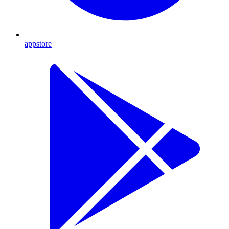
appstore