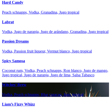
Hard Candy
Peach schnapps, Vodka, Granadina, Jugo tropical
Labrat
Vodka, Jugo de naranja, Jugo de arándano, Granadina, Jugo tropical
Passion Dreams
Vodka, Passion fruit liqueur, Vermut blanco, Jugo tropical
Spicy Samosa
Coconut rum, Vodka, Peach schnapps, Ron blanco, Jugo de mango,
Jugo tropical, Jugo de naranja, Jugo de lima, Salsa Tabasco
Witches’ Brew
Vodka, Peach schnapps, Blue curaçao, Jugo tropical
Liam’s Fizzy Whizz