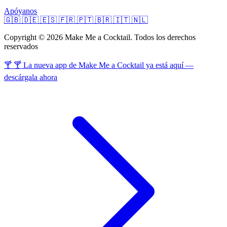
Apóyanos
🇬🇧
🇩🇪
🇪🇸
🇫🇷
🇵🇹
🇧🇷
🇮🇹
🇳🇱
Copyright © 2026 Make Me a Cocktail. Todos los derechos
reservados
🍸 🍸 La nueva app de Make Me a Cocktail ya está aquí —
descárgala ahora