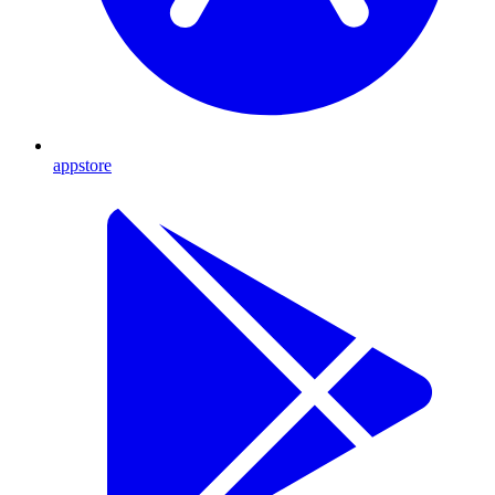
appstore