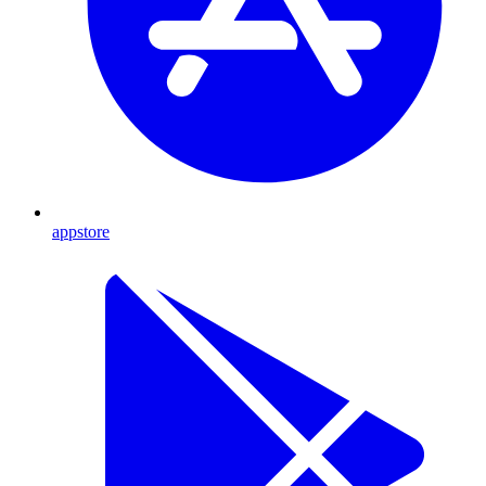
appstore