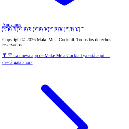
Apóyanos
🇬🇧
🇩🇪
🇪🇸
🇫🇷
🇵🇹
🇧🇷
🇮🇹
🇳🇱
Copyright © 2026 Make Me a Cocktail. Todos los derechos
reservados
🍸 🍸 La nueva app de Make Me a Cocktail ya está aquí —
descárgala ahora