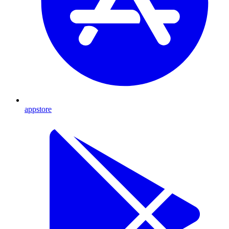
appstore