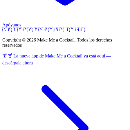
Apóyanos
🇬🇧
🇩🇪
🇪🇸
🇫🇷
🇵🇹
🇧🇷
🇮🇹
🇳🇱
Copyright © 2026 Make Me a Cocktail. Todos los derechos
reservados
🍸 🍸 La nueva app de Make Me a Cocktail ya está aquí —
descárgala ahora