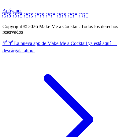
Apóyanos
🇬🇧
🇩🇪
🇪🇸
🇫🇷
🇵🇹
🇧🇷
🇮🇹
🇳🇱
Copyright © 2026 Make Me a Cocktail. Todos los derechos
reservados
🍸 🍸 La nueva app de Make Me a Cocktail ya está aquí —
descárgala ahora