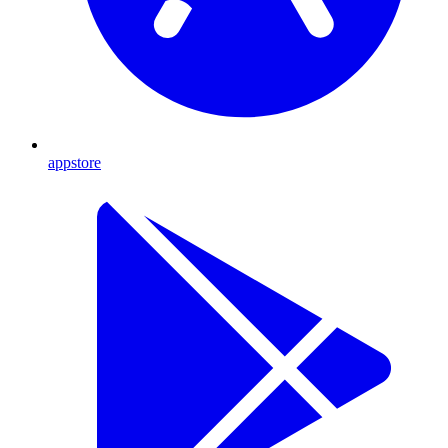
appstore