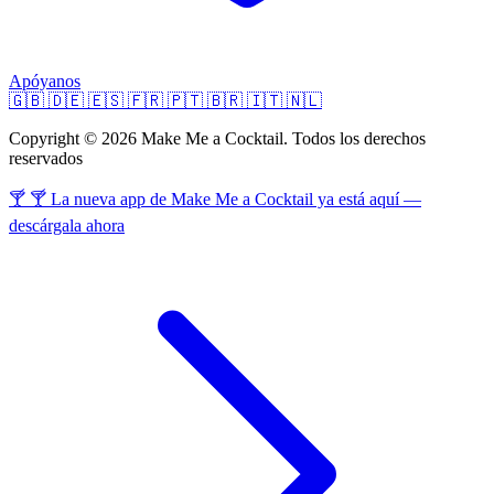
Apóyanos
🇬🇧
🇩🇪
🇪🇸
🇫🇷
🇵🇹
🇧🇷
🇮🇹
🇳🇱
Copyright © 2026 Make Me a Cocktail. Todos los derechos
reservados
🍸 🍸 La nueva app de Make Me a Cocktail ya está aquí —
descárgala ahora