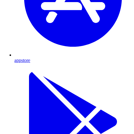
appstore