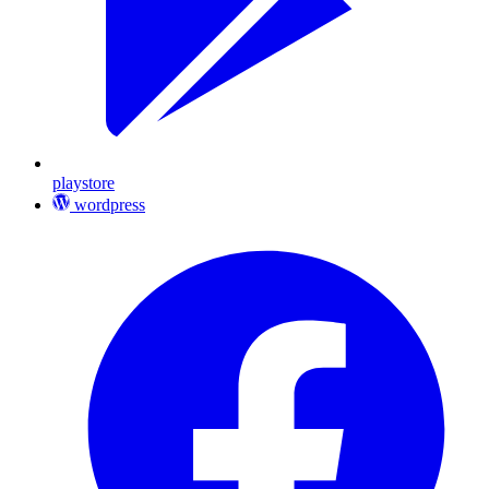
playstore
wordpress