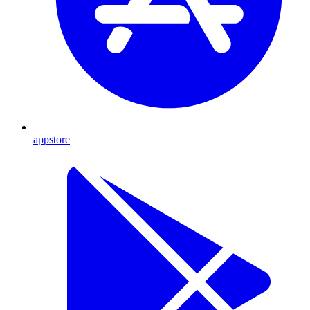
appstore