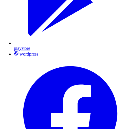
playstore
wordpress