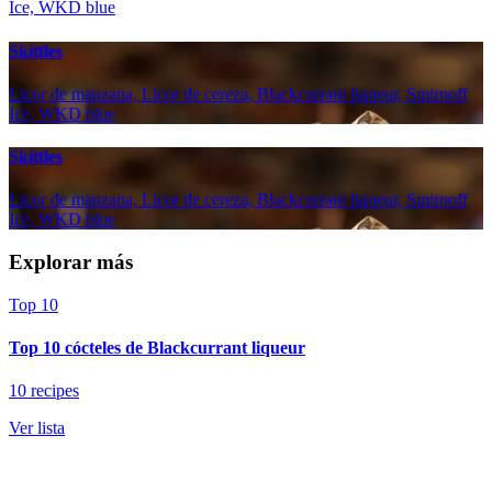
Ice, WKD blue
Skittles
Licor de manzana, Licor de cereza, Blackcurrant liqueur, Smirnoff
Ice, WKD blue
Skittles
Licor de manzana, Licor de cereza, Blackcurrant liqueur, Smirnoff
Ice, WKD blue
Explorar más
Top 10
Top 10 cócteles de Blackcurrant liqueur
10 recipes
Ver lista