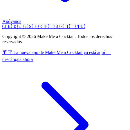
Apóyanos
🇬🇧
🇩🇪
🇪🇸
🇫🇷
🇵🇹
🇧🇷
🇮🇹
🇳🇱
Copyright © 2026 Make Me a Cocktail. Todos los derechos
reservados
🍸 🍸 La nueva app de Make Me a Cocktail ya está aquí —
descárgala ahora