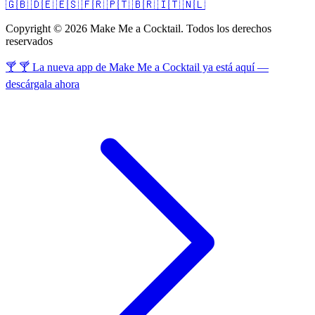
🇬🇧
🇩🇪
🇪🇸
🇫🇷
🇵🇹
🇧🇷
🇮🇹
🇳🇱
Copyright © 2026 Make Me a Cocktail. Todos los derechos
reservados
🍸 🍸 La nueva app de Make Me a Cocktail ya está aquí —
descárgala ahora