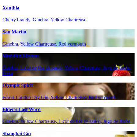
Xanthia
Cherry brandy, Ginebra, Yellow Chartreuse
San Martin
Ginebra, Yellow Chartreuse, Red vermouth
Muddled Mission
Ginebra, Licor de flor de saúco, Yellow Chartreuse, Jugo de limón,
Fresa
Olympic Spirit
Forest London Dry Gin, Yellow Chartreuse, Red vermouth
Elder's Last Word
Ginebra, Yellow Chartreuse, Licor de flor de saúco, Jugo de limón
Shanghai Gin