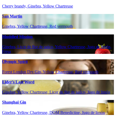
Cherry brandy, Ginebra, Yellow Chartreuse
San Martin
Ginebra, Yellow Chartreuse, Red vermouth
Muddled Mission
Ginebra, Licor de flor de saúco, Yellow Chartreuse, Jugo de limón,
Fresa
Olympic Spirit
Forest London Dry Gin, Yellow Chartreuse, Red vermouth
Elder's Last Word
Ginebra, Yellow Chartreuse, Licor de flor de saúco, Jugo de limón
Shanghai Gin
Ginebra, Yellow Chartreuse, DOM Benedictine, Jugo de limón