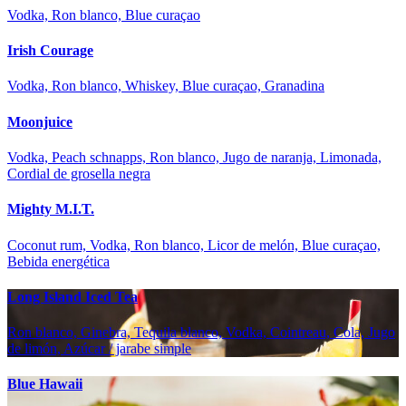
Vodka, Ron blanco, Blue curaçao
Irish Courage
Vodka, Ron blanco, Whiskey, Blue curaçao, Granadina
Moonjuice
Vodka, Peach schnapps, Ron blanco, Jugo de naranja, Limonada,
Cordial de grosella negra
Mighty M.I.T.
Coconut rum, Vodka, Ron blanco, Licor de melón, Blue curaçao,
Bebida energética
Long Island Iced Tea
Ron blanco, Ginebra, Tequila blanco, Vodka, Cointreau, Cola, Jugo
de limón, Azúcar / jarabe simple
Blue Hawaii