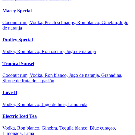
Macey Special
Coconut rum, Vodka, Peach schnapps, Ron blanco, Ginebra, Jugo
de naranja
Dudley Special
Vodka, Ron blanco, Ron oscuro, Jugo de naranja
Tropical Sunset
Coconut rum, Vodka, Ron blanco, Jugo de naranja, Granadina,
Sirope de fruta de la pasión
Love It
Vodka, Ron blanco, Jugo de lima, Limonada
Electric Iced Tea
Vodka, Ron blanco, Ginebra, Tequila blanco, Blue curaçao,
Limonada, Lima