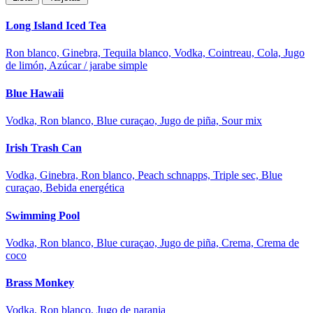
Long Island Iced Tea
Ron blanco, Ginebra, Tequila blanco, Vodka, Cointreau, Cola, Jugo
de limón, Azúcar / jarabe simple
Blue Hawaii
Vodka, Ron blanco, Blue curaçao, Jugo de piña, Sour mix
Irish Trash Can
Vodka, Ginebra, Ron blanco, Peach schnapps, Triple sec, Blue
curaçao, Bebida energética
Swimming Pool
Vodka, Ron blanco, Blue curaçao, Jugo de piña, Crema, Crema de
coco
Brass Monkey
Vodka, Ron blanco, Jugo de naranja