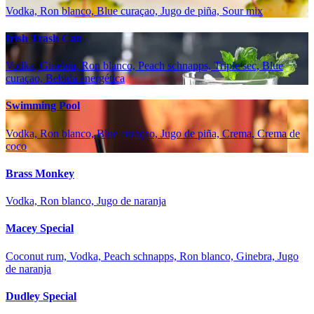
Vodka, Ron blanco, Blue curaçao, Jugo de piña, Sour mix
Irish Trash Can
Vodka, Ginebra, Ron blanco, Peach schnapps, Triple sec, Blue
curaçao, Bebida energética
Swimming Pool
Vodka, Ron blanco, Blue curaçao, Jugo de piña, Crema, Crema de
coco
Brass Monkey
Vodka, Ron blanco, Jugo de naranja
Macey Special
Coconut rum, Vodka, Peach schnapps, Ron blanco, Ginebra, Jugo
de naranja
Dudley Special