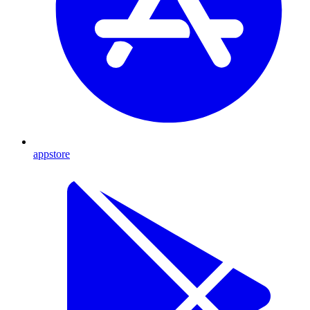
appstore