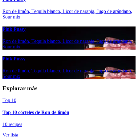
Ron de limón, Tequila blanco, Licor de naranja, Jugo de arándano,
Sour mix
Pink Pussy
Ron de limón, Tequila blanco, Licor de naranja, Jugo de arándano,
Sour mix
Pink Pussy
Ron de limón, Tequila blanco, Licor de naranja, Jugo de arándano,
Sour mix
Explorar más
Top 10
Top 10 cócteles de Ron de limón
10 recipes
Ver lista