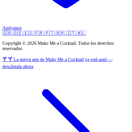
Apóyanos
🇬🇧
🇩🇪
🇪🇸
🇫🇷
🇵🇹
🇧🇷
🇮🇹
🇳🇱
Copyright © 2026 Make Me a Cocktail. Todos los derechos
reservados
🍸 🍸 La nueva app de Make Me a Cocktail ya está aquí —
descárgala ahora