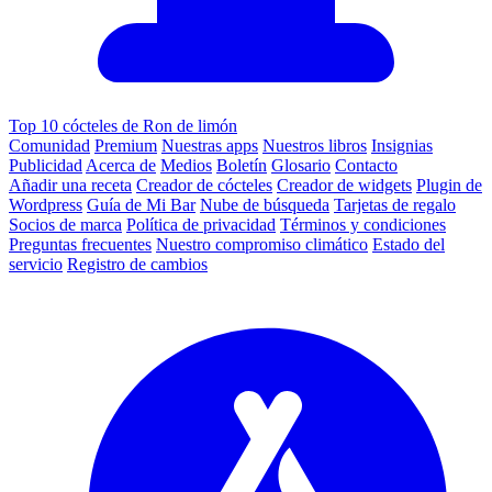
Top 10 cócteles de Ron de limón
Comunidad
Premium
Nuestras apps
Nuestros libros
Insignias
Publicidad
Acerca de
Medios
Boletín
Glosario
Contacto
Añadir una receta
Creador de cócteles
Creador de widgets
Plugin de
Wordpress
Guía de Mi Bar
Nube de búsqueda
Tarjetas de regalo
Socios de marca
Política de privacidad
Términos y condiciones
Preguntas frecuentes
Nuestro compromiso climático
Estado del
servicio
Registro de cambios