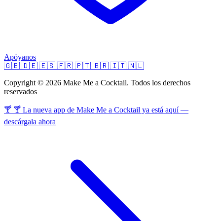
Apóyanos
🇬🇧
🇩🇪
🇪🇸
🇫🇷
🇵🇹
🇧🇷
🇮🇹
🇳🇱
Copyright © 2026 Make Me a Cocktail. Todos los derechos
reservados
🍸 🍸 La nueva app de Make Me a Cocktail ya está aquí —
descárgala ahora