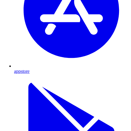
appstore