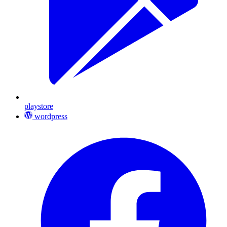
playstore
wordpress