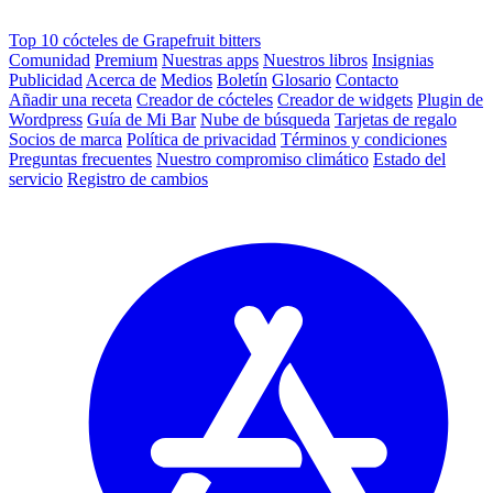
Top 10 cócteles de Grapefruit bitters
Comunidad
Premium
Nuestras apps
Nuestros libros
Insignias
Publicidad
Acerca de
Medios
Boletín
Glosario
Contacto
Añadir una receta
Creador de cócteles
Creador de widgets
Plugin de
Wordpress
Guía de Mi Bar
Nube de búsqueda
Tarjetas de regalo
Socios de marca
Política de privacidad
Términos y condiciones
Preguntas frecuentes
Nuestro compromiso climático
Estado del
servicio
Registro de cambios