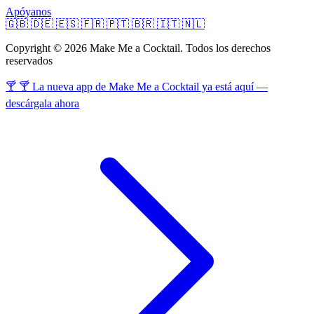
Apóyanos
🇬🇧
🇩🇪
🇪🇸
🇫🇷
🇵🇹
🇧🇷
🇮🇹
🇳🇱
Copyright © 2026 Make Me a Cocktail. Todos los derechos
reservados
🍸 🍸 La nueva app de Make Me a Cocktail ya está aquí —
descárgala ahora