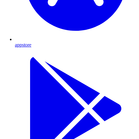
appstore