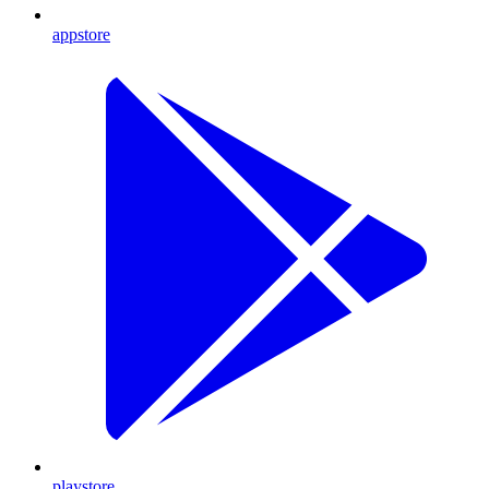
appstore
playstore