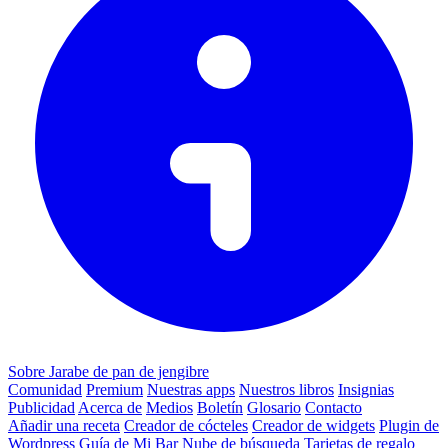
Sobre Jarabe de pan de jengibre
Comunidad
Premium
Nuestras apps
Nuestros libros
Insignias
Publicidad
Acerca de
Medios
Boletín
Glosario
Contacto
Añadir una receta
Creador de cócteles
Creador de widgets
Plugin de
Wordpress
Guía de Mi Bar
Nube de búsqueda
Tarjetas de regalo