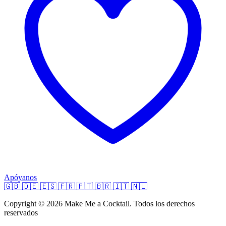
Apóyanos
🇬🇧
🇩🇪
🇪🇸
🇫🇷
🇵🇹
🇧🇷
🇮🇹
🇳🇱
Copyright © 2026 Make Me a Cocktail. Todos los derechos
reservados