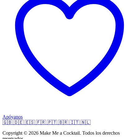
Apóyanos
🇬🇧
🇩🇪
🇪🇸
🇫🇷
🇵🇹
🇧🇷
🇮🇹
🇳🇱
Copyright © 2026 Make Me a Cocktail. Todos los derechos
reservados