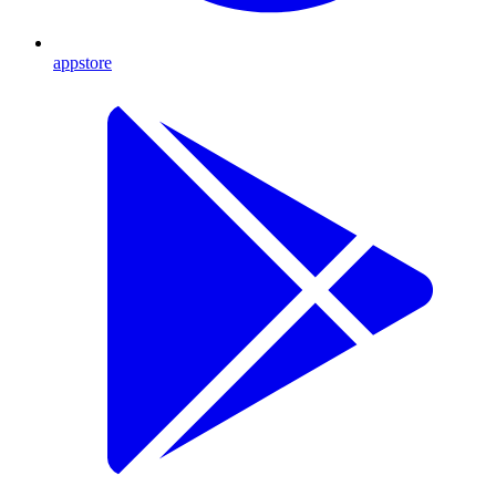
appstore