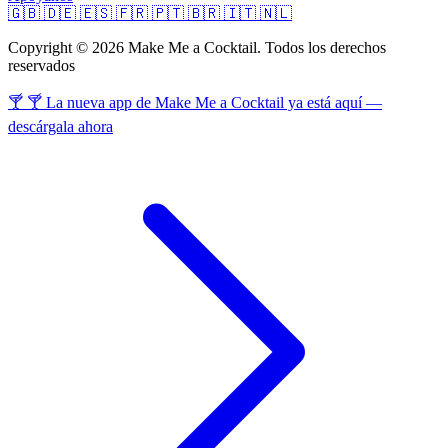
🇬🇧
🇩🇪
🇪🇸
🇫🇷
🇵🇹
🇧🇷
🇮🇹
🇳🇱
Copyright © 2026 Make Me a Cocktail. Todos los derechos
reservados
🍸 🍸 La nueva app de Make Me a Cocktail ya está aquí —
descárgala ahora