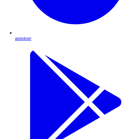
appstore