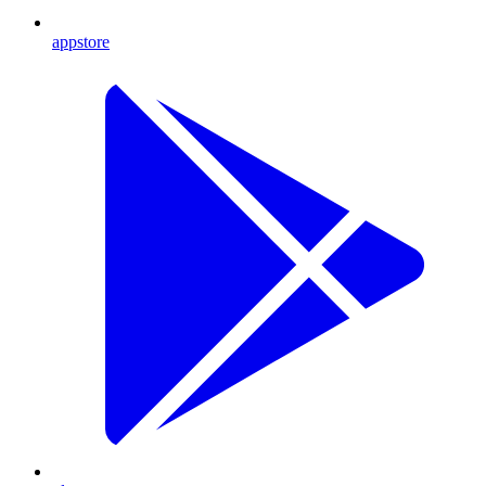
appstore