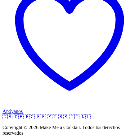
Apóyanos
🇬🇧
🇩🇪
🇪🇸
🇫🇷
🇵🇹
🇧🇷
🇮🇹
🇳🇱
Copyright © 2026 Make Me a Cocktail. Todos los derechos
reservados