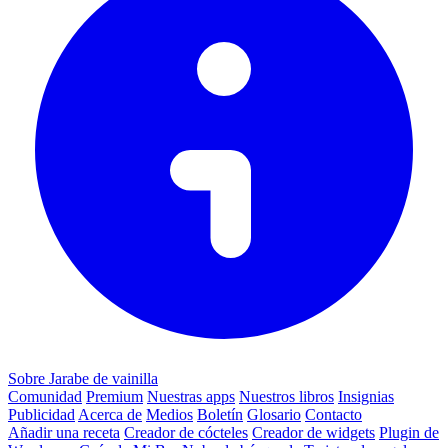
Sobre Jarabe de vainilla
Comunidad
Premium
Nuestras apps
Nuestros libros
Insignias
Publicidad
Acerca de
Medios
Boletín
Glosario
Contacto
Añadir una receta
Creador de cócteles
Creador de widgets
Plugin de