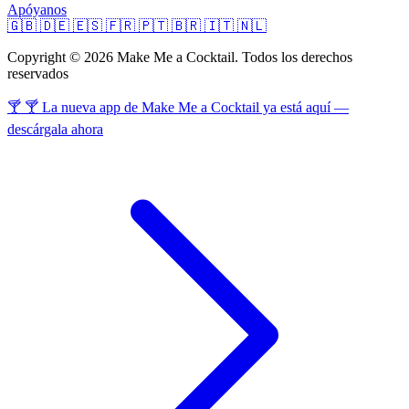
Apóyanos
🇬🇧
🇩🇪
🇪🇸
🇫🇷
🇵🇹
🇧🇷
🇮🇹
🇳🇱
Copyright © 2026 Make Me a Cocktail. Todos los derechos
reservados
🍸 🍸 La nueva app de Make Me a Cocktail ya está aquí —
descárgala ahora