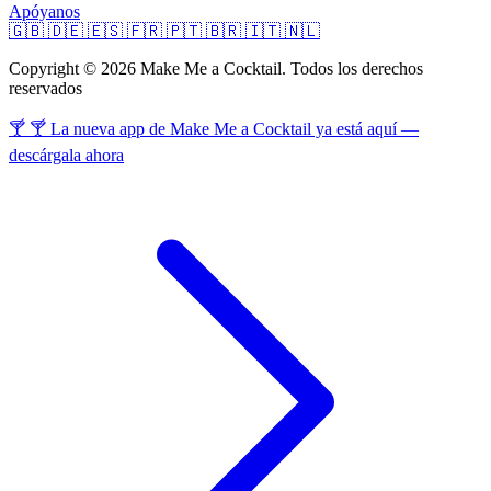
Apóyanos
🇬🇧
🇩🇪
🇪🇸
🇫🇷
🇵🇹
🇧🇷
🇮🇹
🇳🇱
Copyright © 2026 Make Me a Cocktail. Todos los derechos
reservados
🍸 🍸 La nueva app de Make Me a Cocktail ya está aquí —
descárgala ahora