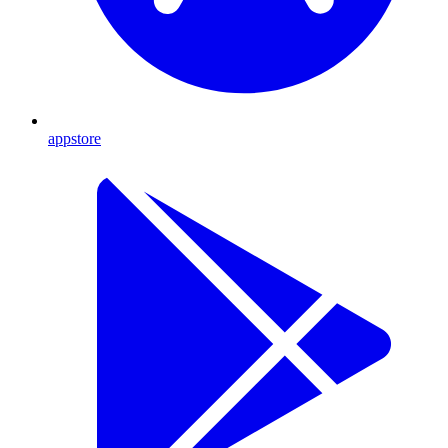
appstore