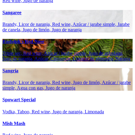
Red wine, Jugo de naranja
Sangaree
Brandy, Licor de naranja, Red wine, Azúcar / jarabe simple, Jarabe
de canela, Jugo de limón, Jugo de naranja
Rudolph's Red Nose
Triple sec, Red wine, Azúcar / jarabe simple, Jugo de arándano,
Jugo de naranja, Azúcar, Cinnamon, Extracto de almendra, Naranja
Sangria
Brandy, Licor de naranja, Red wine, Jugo de limón, Azúcar / jarabe
simple, Agua con gas, Jugo de naranja
Spowart Special
Vodka, Taboo, Red wine, Jugo de naranja, Limonada
Mish Mash