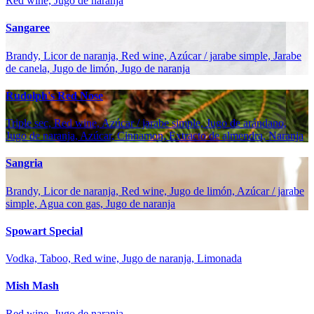
Red wine, Jugo de naranja
Sangaree
Brandy, Licor de naranja, Red wine, Azúcar / jarabe simple, Jarabe
de canela, Jugo de limón, Jugo de naranja
Rudolph's Red Nose
Triple sec, Red wine, Azúcar / jarabe simple, Jugo de arándano,
Jugo de naranja, Azúcar, Cinnamon, Extracto de almendra, Naranja
Sangria
Brandy, Licor de naranja, Red wine, Jugo de limón, Azúcar / jarabe
simple, Agua con gas, Jugo de naranja
Spowart Special
Vodka, Taboo, Red wine, Jugo de naranja, Limonada
Mish Mash
Red wine, Jugo de naranja