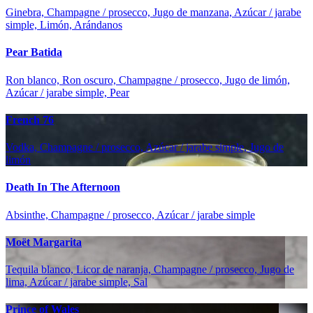
Ginebra, Champagne / prosecco, Jugo de manzana, Azúcar / jarabe
simple, Limón, Arándanos
Pear Batida
Ron blanco, Ron oscuro, Champagne / prosecco, Jugo de limón,
Azúcar / jarabe simple, Pear
French 76
Vodka, Champagne / prosecco, Azúcar / jarabe simple, Jugo de
limón
Death In The Afternoon
Absinthe, Champagne / prosecco, Azúcar / jarabe simple
Moët Margarita
Tequila blanco, Licor de naranja, Champagne / prosecco, Jugo de
lima, Azúcar / jarabe simple, Sal
Prince of Wales