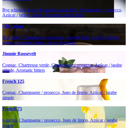
Rye whiskey, Licor de cereza Maraschino, Champagne / prosecco,
Azúcar / jarabe simple, Aromatic bitters, Piña
Old Cuban
Ron añejo, Champagne / prosecco, Jugo de lima, Azúcar / jarabe
simple, Aromatic bitters, Hojas de menta
Jimmie Roosevelt
Cognac, Chartreuse verde, Champagne / prosecco, Azúcar / jarabe
simple, Aromatic bitters
French 125
Cognac, Champagne / prosecco, Jugo de limón, Azúcar / jarabe
simple
French 75
Ginebra, Champagne / prosecco, Jugo de limón, Azúcar / jarabe
simple