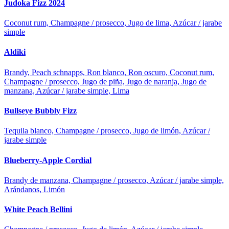
Judoka Fizz 2024
Coconut rum, Champagne / prosecco, Jugo de lima, Azúcar / jarabe
simple
Aldiki
Brandy, Peach schnapps, Ron blanco, Ron oscuro, Coconut rum,
Champagne / prosecco, Jugo de piña, Jugo de naranja, Jugo de
manzana, Azúcar / jarabe simple, Lima
Bullseye Bubbly Fizz
Tequila blanco, Champagne / prosecco, Jugo de limón, Azúcar /
jarabe simple
Blueberry-Apple Cordial
Brandy de manzana, Champagne / prosecco, Azúcar / jarabe simple,
Arándanos, Limón
White Peach Bellini