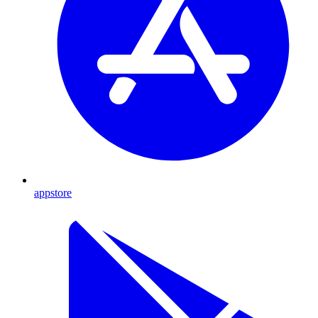
appstore