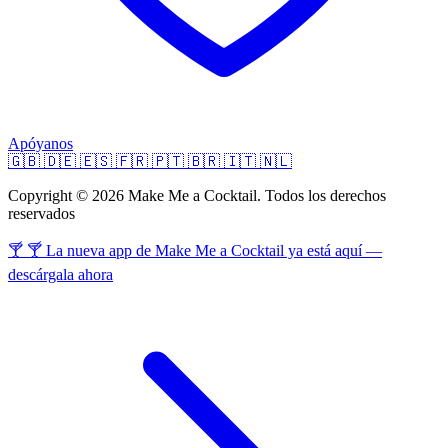
Apóyanos
🇬🇧
🇩🇪
🇪🇸
🇫🇷
🇵🇹
🇧🇷
🇮🇹
🇳🇱
Copyright © 2026 Make Me a Cocktail. Todos los derechos
reservados
🍸 🍸 La nueva app de Make Me a Cocktail ya está aquí —
descárgala ahora