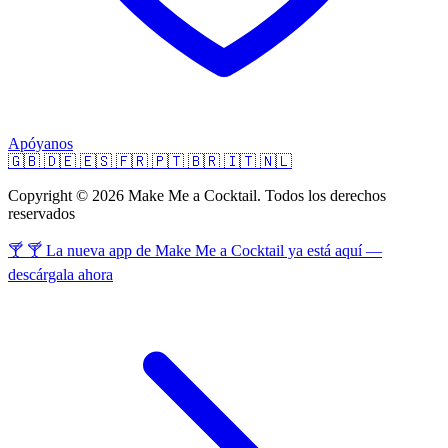
Apóyanos
🇬🇧
🇩🇪
🇪🇸
🇫🇷
🇵🇹
🇧🇷
🇮🇹
🇳🇱
Copyright © 2026 Make Me a Cocktail. Todos los derechos
reservados
🍸 🍸 La nueva app de Make Me a Cocktail ya está aquí —
descárgala ahora