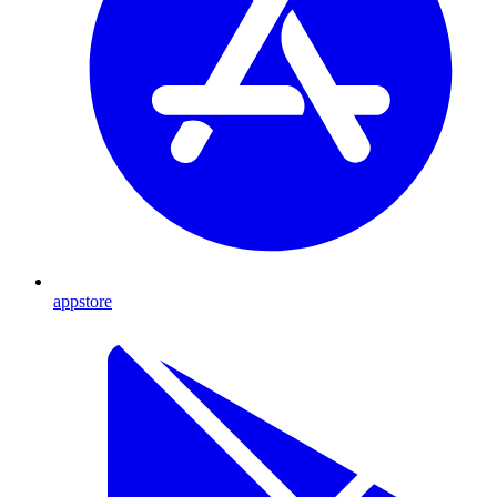
appstore